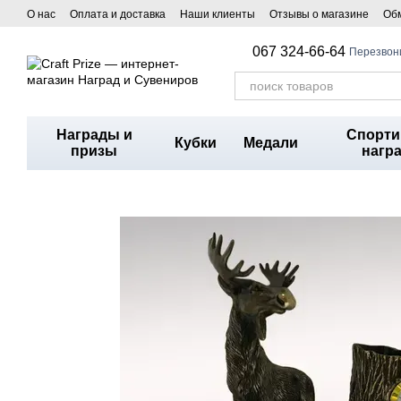
Перейти к основному контенту
О нас
Оплата и доставка
Наши клиенты
Отзывы о магазине
Обм
067 324-66-64
Перезвон
Награды и
Спорт
Кубки
Медали
призы
нагр