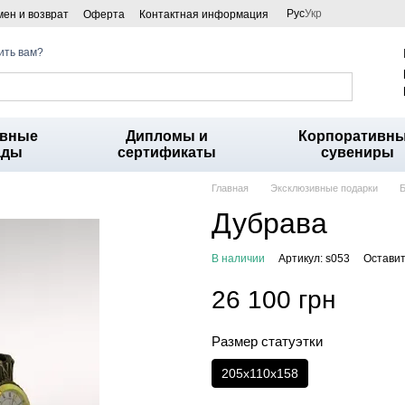
Рус
Укр
ен и возврат
Оферта
Контактная информация
ить вам?
ивные
Дипломы и
Корпоративн
ады
сертификаты
сувениры
Главная
Эксклюзивные подарки
Б
Дубрава
В наличии
Артикул: s053
Оставит
26 100 грн
Размер статуэтки
205х110х158