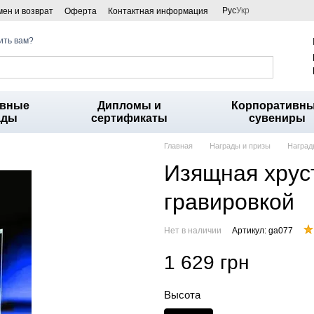
Рус
Укр
ен и возврат
Оферта
Контактная информация
ить вам?
ивные
Дипломы и
Корпоративн
ады
сертификаты
сувениры
Главная
Награды и призы
Наград
Изящная хрус
гравировкой
Нет в наличии
Артикул: ga077
1 629 грн
Высота