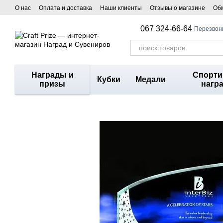
Перейти к основному контенту
О нас
Оплата и доставка
Наши клиенты
Отзывы о магазине
Обм
067 324-66-64
Перезвон
Награды и
Спорт
Кубки
Медали
призы
нагр