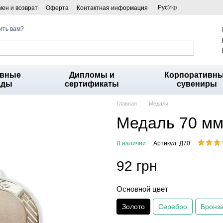
Рус
Укр
ен и возврат
Оферта
Контактная информация
ить вам?
ивные
Дипломы и
Корпоративн
ады
сертификаты
сувениры
Главная
Медали
Медаль 70 мм
В наличии
Артикул: Д70
92 грн
Основной цвет
Золото
Серебро
Бронз