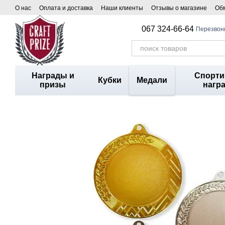
Перейти к основному контенту
О нас
Оплата и доставка
Наши клиенты
Отзывы о магазине
Обм
067 324-66-64
Перезвон
Награды и
Спорт
Кубки
Медали
призы
нагр