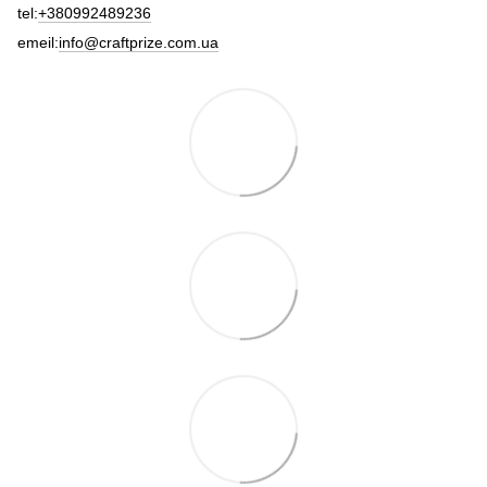
tel:
+380992489236
emeil:
info@craftprize.com.ua