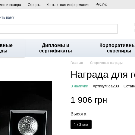
Рус
Укр
ен и возврат
Оферта
Контактная информация
ить вам?
ивные
Дипломы и
Корпоративн
ады
сертификаты
сувениры
Главная
Спортивные награды
Награда для 
В наличии
Артикул: ga233
Остав
1 906 грн
Высота
170 мм