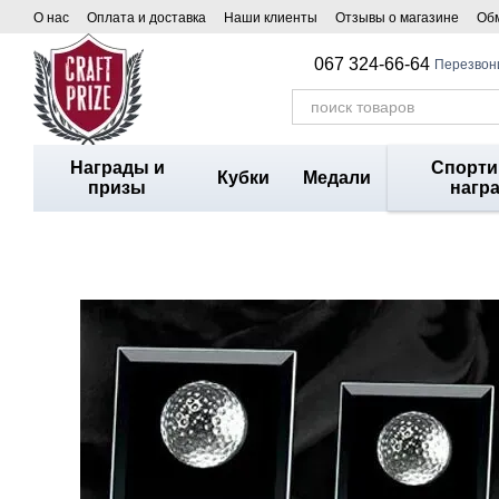
Перейти к основному контенту
О нас
Оплата и доставка
Наши клиенты
Отзывы о магазине
Обм
067 324-66-64
Перезвон
Награды и
Спорт
Кубки
Медали
призы
нагр