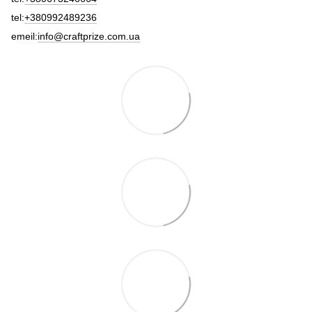
tel:
+380992489236
emeil:
info@craftprize.com.ua