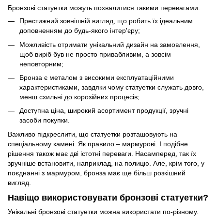
Бронзові статуетки можуть похвалитися такими перевагами:
Престижний зовнішній вигляд, що робить їх ідеальним
доповненням до будь-якого інтер'єру;
Можливість отримати унікальний дизайн на замовлення,
щоб виріб був не просто привабливим, а зовсім
неповторним;
Бронза є металом з високими експлуатаційними
характеристиками, завдяки чому статуетки служать довго,
менш схильні до корозійних процесів;
Доступна ціна, широкий асортимент продукції, зручні
засоби покупки.
Важливо підкреслити, що статуетки розташовують на
спеціальному камені. Як правило – мармурові. І подібне
рішення також має дві істотні переваги. Насамперед, так їх
зручніше встановити, наприклад, на полицю. Але, крім того, у
поєднанні з мармуром, бронза має ще більш розкішний
вигляд.
Навіщо використовувати бронзові статуетки?
Унікальні бронзові статуетки можна використати по-різному.