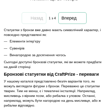
Назад
Вперед
1
з 4
Статуетки з бронзи вже давно мають символічний характер, і
повсюдно представлені як:
Елементи інтер'єру
Сувенірів
Винагородою за досягнення чогось
Сьогодні доступні бронзові статуетки, які ви можете придбати
на даній сторінці.
Бронзові статуетки від CraftPrize - переваги
У нашому каталозі представлено безліч варіантів того, як
можуть виглядати фігурки з бронзи. Переважно це статуетки
тварин. Тим не менш, є і тематичні інсталяції. Наприклад,
мисливець з вірним псом, або рибалка з уловом. Останні,
наприклад, можуть бути нагородою на день мисливця, або ж
рибалки відповідно.