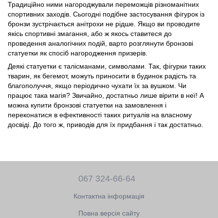
Традиційно ними нагороджували переможців різноманітних
спортивних заходів. Сьогодні подібне застосування фігурок із
бронзи зустрічається анітрохи не рідше. Якщо ви проводите
якісь спортивні змагання, або ж якось ставитеся до
проведення аналогічних подій, варто розглянути бронзові
статуетки як спосіб нагородження призерів.
Деякі статуетки є талісманами, символами. Так, фігурки таких
тварин, як бегемот, можуть приносити в будинок радість та
благополуччя, якщо періодично чухати їх за вушком. Чи
працює така магія? Звичайно, достатньо лише вірити в неї! А
можна купити бронзові статуетки на замовлення і
переконатися в ефективності таких ритуалів на власному
досвіді. До того ж, приводів для їх придбання і так достатньо.
067 324-66-64
Контактна інформація
Повна версія сайту