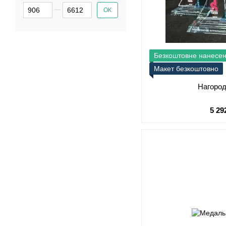
Від Ціна, грн
До Ціна, грн
ОК
Безкоштовне нанесе
Макет безкоштовно
Нагоро
5 29