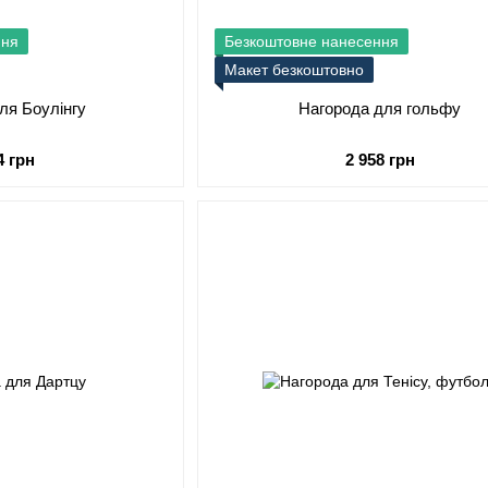
ння
Безкоштовне нанесення
Макет безкоштовно
ля Боулінгу
Нагорода для гольфу
4 грн
2 958 грн