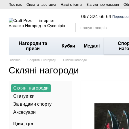
Перейти до основного контенту
Про нас
Оплата і доставка
Наші клієнти
Відгуки про магазин
Обм
067 324-66-64
Передзво
Нагороди та
Спор
Кубки
Медалі
призи
наг
Головна
Спортивні нагороди
Cкляні нагороди
Cкляні нагороди
Cкляні нагороди
Статуетки
За видами спорту
Аксесуари
Ціна, грн