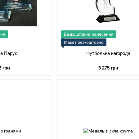
ння
Безкоштовне нанесення
Макет безкоштовно
да Парус
Футбольна нагорода
2 грн
3 275 грн