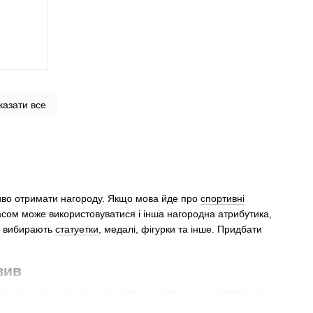
казати все
ливо отримати нагороду. Якщо мова йде про
спортивні
асом може використовуватися і інша нагородна атрибутика,
то вибирають
статуетки
, медалі, фігурки та інше. Придбати
зив
ного, витонченого і елегантного зовнішнього вигляду. Вони
 а завдяки прозорості та багатогранній, хитромудрій грі,