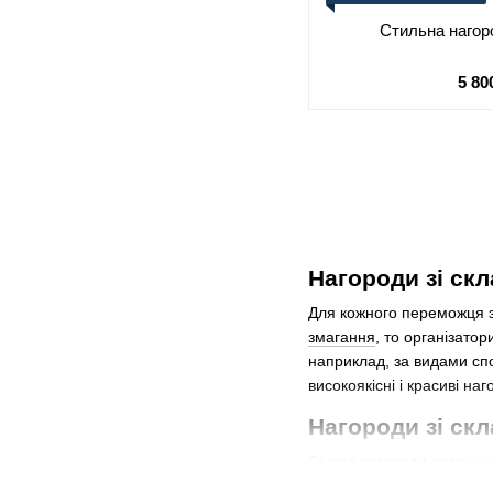
Стильна нагор
5 80
Нагороди зі скл
Для кожного переможця з
змагання
, то організато
наприклад, за видами спо
високоякісні і красиві на
Нагороди зі скл
Скляні нагороди останні
завжди виглядають дорого