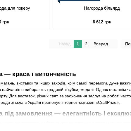
ода для покеру
Нагорода більярд
0 грн
6 612 грн
Назад
1
2
Вперед
По
а — краса і витонченість
магань, виставок та інших заходів, крім самої перемоги, дуже важ
ри найчастіше вибирають традиційні
кубки
,
медалі
. Однак останнім ч
рту. Для виставок, різних свят, за заохочення заслуг на роботі час
городи зі скла в Україні пропонує інтернет-магазин «CraftPrize».
а під замовлення — елегантність і ексклю
м часом продовжують набирати популярність за рахунок непереверше
 і ефектно. Якісно відполірована поверхня створює ідеальний блиск,