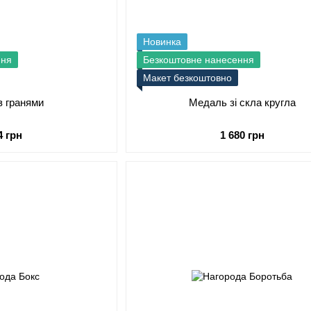
Новинка
ння
Безкоштовне нанесення
Макет безкоштовно
з гранями
Медаль зі скла кругла
4 грн
1 680 грн