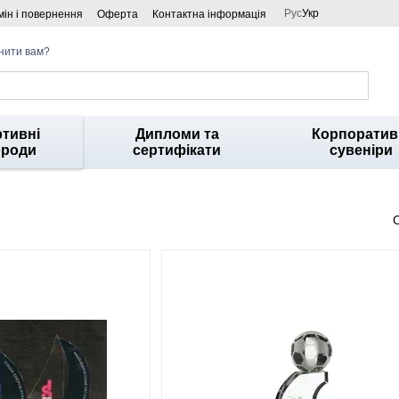
Рус
Укр
ін і повернення
Оферта
Контактна інформація
нити вам?
тивні
Дипломи та
Корпоратив
ороди
сертифікати
сувеніри