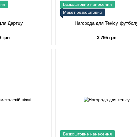
ння
Безкоштовне нанесення
Макет безкоштовно
для Дартцу
Нагорода для Тенісу, футбол
6 грн
3 795 грн
Безкоштовне нанесення