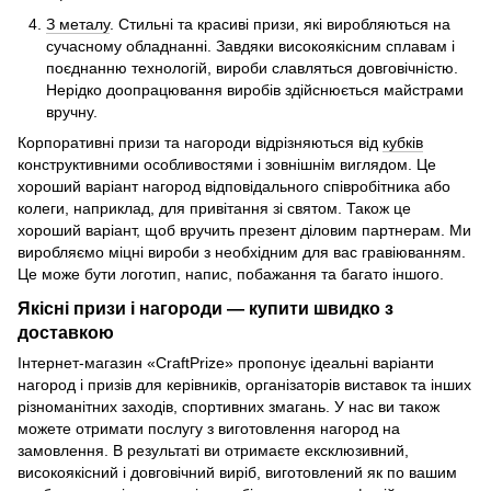
З металу
. Стильні та красиві призи, які виробляються на
сучасному обладнанні. Завдяки високоякісним сплавам і
поєднанню технологій, вироби славляться довговічністю.
Нерідко доопрацювання виробів здійснюється майстрами
вручну.
Корпоративні призи та нагороди відрізняються від
кубків
конструктивними особливостями і зовнішнім виглядом. Це
хороший варіант нагород відповідального співробітника або
колеги, наприклад, для привітання зі святом. Також це
хороший варіант, щоб вручить презент діловим партнерам. Ми
виробляємо міцні вироби з необхідним для вас гравіюванням.
Це може бути логотип, напис, побажання та багато іншого.
Якісні призи і нагороди — купити швидко з
доставкою
Інтернет-магазин «CraftPrize» пропонує ідеальні варіанти
нагород і призів для керівників, організаторів виставок та інших
різноманітних заходів, спортивних змагань. У нас ви також
можете отримати послугу з виготовлення нагород на
замовлення. В результаті ви отримаєте ексклюзивний,
високоякісний і довговічний виріб, виготовлений як по вашим