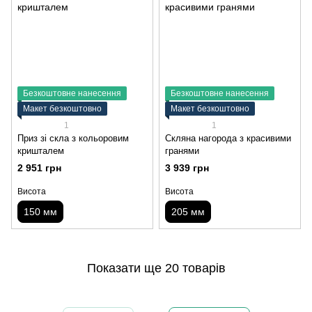
Безкоштовне нанесення
Безкоштовне нанесення
Макет безкоштовно
Макет безкоштовно
1
1
Приз зі скла з кольоровим
Скляна нагорода з красивими
кришталем
гранями
2 951 грн
3 939 грн
Висота
Висота
150 мм
205 мм
Показати ще 20 товарів