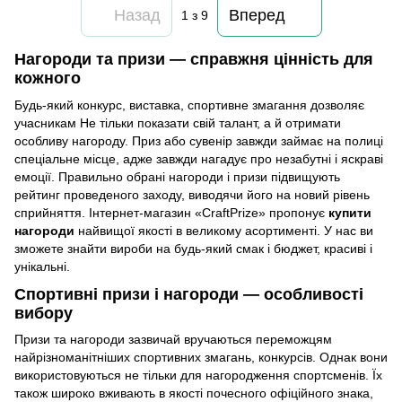
Назад
Вперед
1
з 9
Нагороди та призи — справжня цінність для
кожного
Будь-який конкурс, виставка, спортивне змагання дозволяє
учасникам Не тільки показати свій талант, а й отримати
особливу нагороду. Приз або сувенір завжди займає на полиці
спеціальне місце, адже завжди нагадує про незабутні і яскраві
емоції. Правильно обрані нагороди і призи підвищують
рейтинг проведеного заходу, виводячи його на новий рівень
сприйняття. Інтернет-магазин «CraftPrize» пропонує
купити
нагороди
найвищої якості в великому асортименті. У нас ви
зможете знайти вироби на будь-який смак і бюджет, красиві і
унікальні.
Спортивні призи і нагороди — особливості
вибору
Призи та нагороди зазвичай вручаються переможцям
найрізноманітніших спортивних змагань, конкурсів. Однак вони
використовуються не тільки для нагородження спортсменів. Їх
також широко вживають в якості почесного офіційного знака,