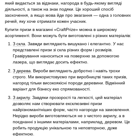
який видається за відзнаки, нагорода в будь-якому вигляді
діяльності, а також на знак подяки. Це хороший спосіб
заохочення, а якщо мова йде про змагання — одна з головних
речей, яку хоче отримати кожен учасник.
Купити призи в магазині «CraftPrize» можна в широкому
асортименті. Вони можуть бути виготовлені з різних матеріалів:
З скла
. Завжди виглядають вишукано і елегантно. У нас
представлені призи зі скла різних форм і розмірів.
Гравірування наноситься на поверхню за допомогою
лазера, що виглядає досить ефектно.
З дерева
. Вироби виглядають добротно і навіть трохи
строго. Ми використовуємо при виробництві таких призів,
нагород тільки високоякісні породи деревини. Відмінний
варіант для бізнесу еко спрямованості.
З акрилу
. Завдяки прозорості та легкості, цей матеріал
дозволяє нам створювати ексклюзивні призи
найрізноманітніших форм, часто нагороди на замовлення.
Нерідко вироби виготовляються не з чистого акрилу, а в
поєднанні з іншими матеріалами, наприклад, деревом. Це
робить продукцію унікальною та неповторною, дуже
ефектною.