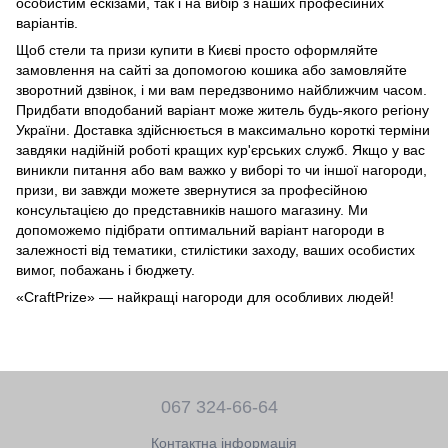
особистим ескізами, так і на вибір з наших професійних
варіантів.
Щоб стели та призи купити в Києві просто оформляйте
замовлення на сайті за допомогою кошика або замовляйте
зворотний дзвінок, і ми вам передзвонимо найближчим часом.
Придбати вподобаний варіант може житель будь-якого регіону
України. Доставка здійснюється в максимально короткі терміни
завдяки надійній роботі кращих кур'єрських служб. Якщо у вас
виникли питання або вам важко у виборі то чи іншої нагороди,
призи, ви завжди можете звернутися за професійною
консультацією до представників нашого магазину. Ми
допоможемо підібрати оптимальний варіант нагороди в
залежності від тематики, стилістики заходу, ваших особистих
вимог, побажань і бюджету.
«CraftPrize» — найкращі нагороди для особливих людей!
067 324-66-64
Контактна інформація