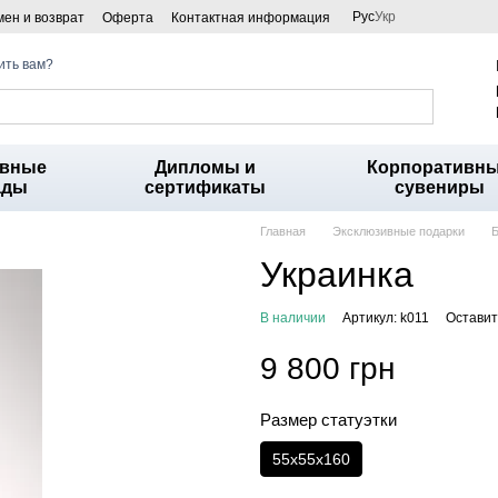
Рус
Укр
ен и возврат
Оферта
Контактная информация
ить вам?
ивные
Дипломы и
Корпоративн
ады
сертификаты
сувениры
Главная
Эксклюзивные подарки
Б
Украинка
В наличии
Артикул: k011
Оставит
9 800 грн
Размер статуэтки
55х55х160