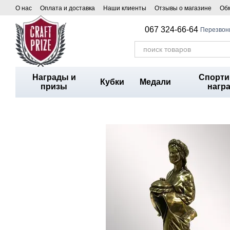
Перейти к основному контенту
О нас
Оплата и доставка
Наши клиенты
Отзывы о магазине
Обм
067 324-66-64
Перезвон
Награды и
Спорт
Кубки
Медали
призы
нагр