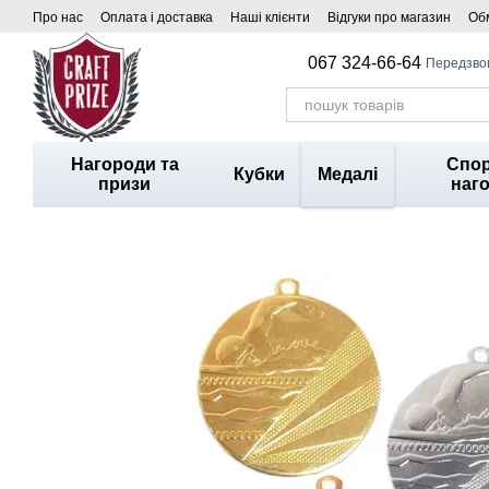
Перейти до основного контенту
Про нас
Оплата і доставка
Наші клієнти
Відгуки про магазин
Обм
067 324-66-64
Передзво
Нагороди та
Спор
Кубки
Медалі
призи
наг