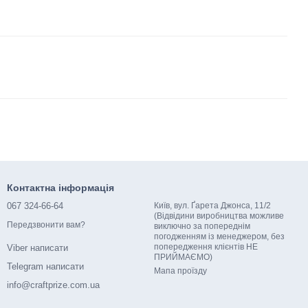
Контактна інформація
067 324-66-64
Київ, вул. Ґарета Джонса, 11/2
(Відвідини виробництва можливе
Передзвонити вам?
виключно за попереднім
погодженням із менеджером, без
попередження клієнтів НЕ
Viber написати
ПРИЙМАЄМО)
Telegram написати
Мапа проїзду
info@craftprize.com.ua