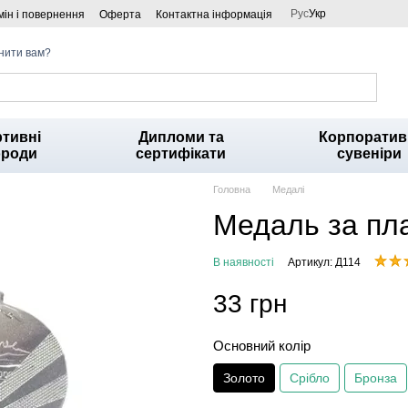
Рус
Укр
ін і повернення
Оферта
Контактна інформація
нити вам?
тивні
Дипломи та
Корпоратив
ороди
сертифікати
сувеніри
Головна
Медалі
Медаль за пл
В наявності
Артикул: Д114
33 грн
Основний колір
Золото
Срібло
Бронза