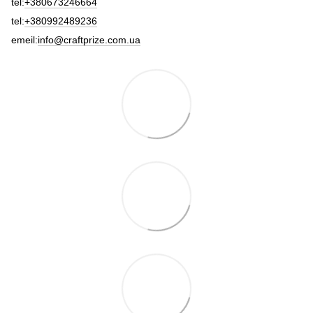
tel:
+380673246664
tel:
+380992489236
emeil:
info@craftprize.com.ua