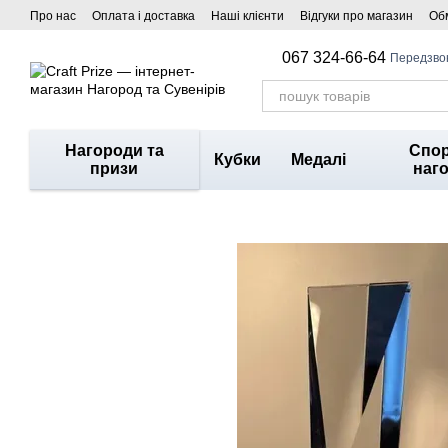
Перейти до основного контенту
Про нас
Оплата і доставка
Наші клієнти
Відгуки про магазин
Обм
067 324-66-64
Передзво
Нагороди та
Спор
Кубки
Медалі
призи
наг