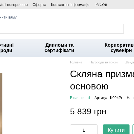
Рус
Укр
ін і повернення
Оферта
Контактна інформація
нити вам?
тивні
Дипломи та
Корпоратив
ороди
сертифікати
сувеніри
Головна
Нагороди та призи
Швидк
Скляна призма
основою
В наявності
Артикул: K004Pr
Напи
5 839 грн
Купити