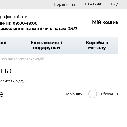
Бажання
Вхід
Порівняння
Графік роботи:
Мій кошик
Пн-Пт: 09:00–18:00
Замовлення на сайті чи в чатах: 24/7
вні
Ексклюзивні
Вироби з
и
подарунки
металу
Новинки зі скла і акрилу🆕
она
аписати відгук
е
Порівняти
В бажання