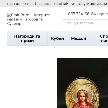
Перейти до основного контенту
Про нас
Оплата і доставка
Наші клієнти
Відгуки про магази
067 324-66-64
Передз
Нагороди та
Спо
Кубки
Медалі
призи
на