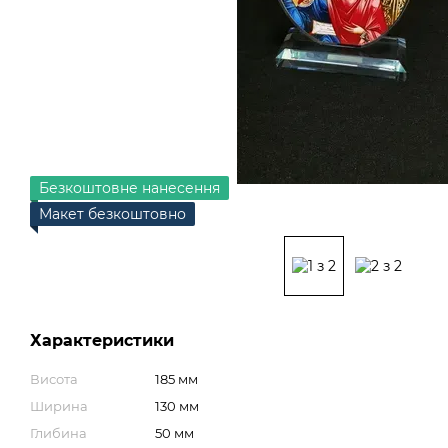
Безкоштовне нанесення
Макет безкоштовно
Характеристики
Висота
185 мм
Ширина
130 мм
Глибина
50 мм