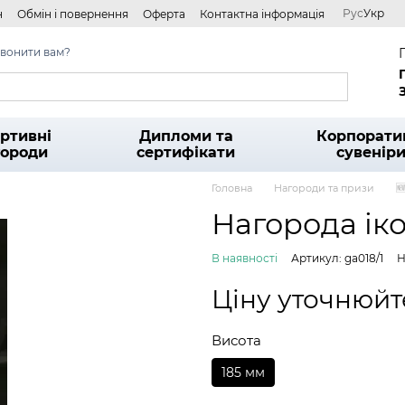
Рус
Укр
н
Обмін і повернення
Оферта
Контактна інформація
вонити вам?
ртивні
Дипломи та
Корпорати
городи
сертифікати
сувенір
Головна
Нагороди та призи

Нагорода ік
В наявності
Артикул: ga018/1
Н
Ціну уточнюйт
Висота
185 мм