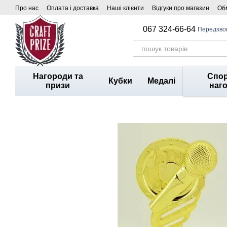
Перейти до основного контенту
Про нас
Оплата і доставка
Наші клієнти
Відгуки про магазин
Обм
067 324-66-64
Передзво
Нагороди та
Спор
Кубки
Медалі
призи
наг