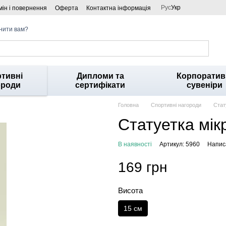
Рус
Укр
ін і повернення
Оферта
Контактна інформація
нити вам?
тивні
Дипломи та
Корпоратив
ороди
сертифікати
сувеніри
Головна
Спортивні нагороди
Стат
Статуетка мі
В наявності
Артикул: 5960
Написа
169 грн
Висота
15 см