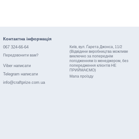
Контактна інформація
067 324-66-64
Київ, вул. Ґарета Джонса, 11/2
(Відвідини виробництва можливе
Передзвонити вам?
виключно за попереднім
погодженням із менеджером, без
попередження клієнтів НЕ
Viber написати
ПРИЙМАЄМО)
Telegram написати
Мапа проїзду
info@craftprize.com.ua