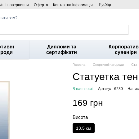
Рус
Укр
ін і повернення
Оферта
Контактна інформація
нити вам?
тивні
Дипломи та
Корпоратив
ороди
сертифікати
сувеніри
Головна
Спортивні нагороди
Стат
Статуетка тен
В наявності
Артикул: 6230
Написа
169 грн
Висота
13,5 см