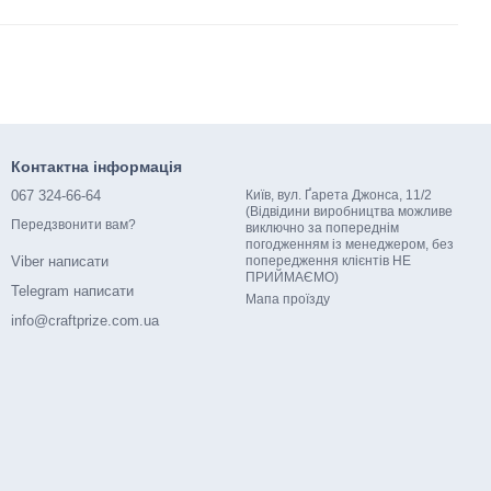
Контактна інформація
067 324-66-64
Київ, вул. Ґарета Джонса, 11/2
(Відвідини виробництва можливе
Передзвонити вам?
виключно за попереднім
погодженням із менеджером, без
попередження клієнтів НЕ
Viber написати
ПРИЙМАЄМО)
Telegram написати
Мапа проїзду
info@craftprize.com.ua