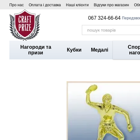
Перейти до основного контенту
Про нас
Оплата і доставка
Наші клієнти
Відгуки про магазин
Обм
067 324-66-64
Передзво
Нагороди та
Спор
Кубки
Медалі
призи
наг