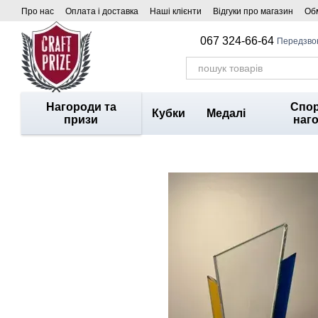
Перейти до основного контенту
Про нас
Оплата і доставка
Наші клієнти
Відгуки про магазин
Обм
067 324-66-64
Передзво
Нагороди та
Спор
Кубки
Медалі
призи
наг