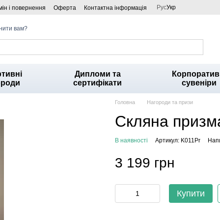
Рус
Укр
ін і повернення
Оферта
Контактна інформація
нити вам?
тивні
Дипломи та
Корпоратив
ороди
сертифікати
сувеніри
Головна
Нагороди та призи
Скляна призм
В наявності
Артикул: K011Pr
Напи
3 199 грн
Купити