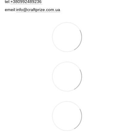
tel:
+380992489236
emeil:
info@craftprize.com.ua