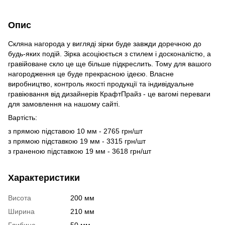
Опис
Скляна нагорода у вигляді зірки буде завжди доречною до
будь-яких подій. Зірка асоціюється з стилем і досконалістю, а
гравійоване скло це ще більше підкреслить. Тому для вашого
нагородження це буде прекрасною ідеєю. Власне
виробництво, контроль якості продукції та індивідуальне
гравіювання від дизайнерів КрафтПрайз - це вагомі переваги
для замовлення на нашому сайті.
Вартість:
з прямою підставою 10 мм - 2765 грн/шт
з прямою підставкою 19 мм - 3315 грн/шт
з граненою підставкою 19 мм - 3618 грн/шт
Характеристики
Висота
200 мм
Ширина
210 мм
Глибина
50 мм