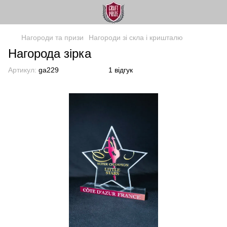
Нагороди та призи
Нагороди зі скла і кришталю
Нагорода зірка
Артикул:
ga229
1 відгук